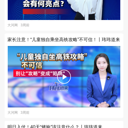
大河网
3周前
家长注意！“儿童独自乘坐高铁攻略”不可信！丨玮玮道来
大河网
3周前
明日入伏！40天“烤验”该注意什么？丨玮玮道来