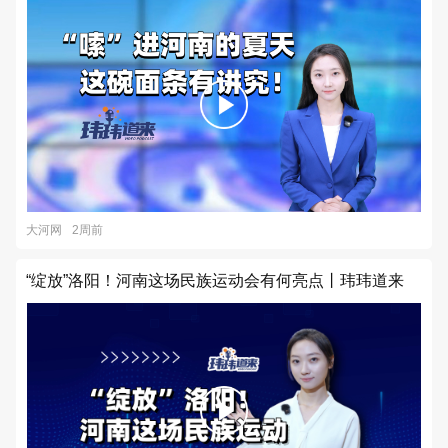
大河网
2周前
“绽放”洛阳！河南这场民族运动会有何亮点丨玮玮道来