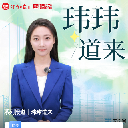
系列报道丨玮玮道来