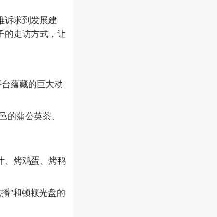
难诉求到发展建
子的走访方式，让
平台蕴藏的巨大动
邑的蒲公英茶、
叶、烤鸡蛋、烤鸭
播”和顿顿光盘的