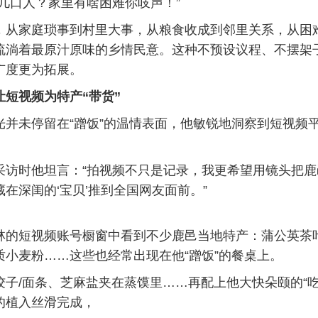
口人？家里有啥困难你吱声！”
家庭琐事到村里大事，从粮食收成到邻里关系，从困
流淌着最原汁原味的乡情民意。这种不预设议程、不摆架
广度更为拓展。
让短视频为特产“带货”
未停留在“蹭饭”的温情表面，他敏锐地洞察到短视频
时他坦言：“拍视频不只是记录，我更希望用镜头把鹿
在深闺的‘宝贝’推到全国网友面前。”
短视频账号橱窗中看到不少鹿邑当地特产：蒲公英茶
质小麦粉……这些也经常出现在他“蹭饭”的餐桌上。
/面条、芝麻盐夹在蒸馍里……再配上他大快朵颐的“吃
的植入丝滑完成，