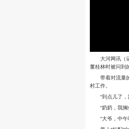
大河网讯（记者
董桂林时被问到
带着对流量的“
村工作。
“到点儿了，蹭饭
“奶奶，我搁你
“大爷，中午吃