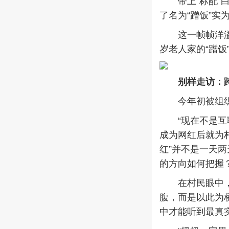
带上“标配”白
了名为“蹭饭”实
这一帧帧洋溢着
岁老人家的“蹭饭
别样走访：
今年初被组织选
“现在不是互联
成为网红后就为
红”并不是一天
的方向如何把握
在村民眼中，董
腹，而是以此为
中才能听到最真