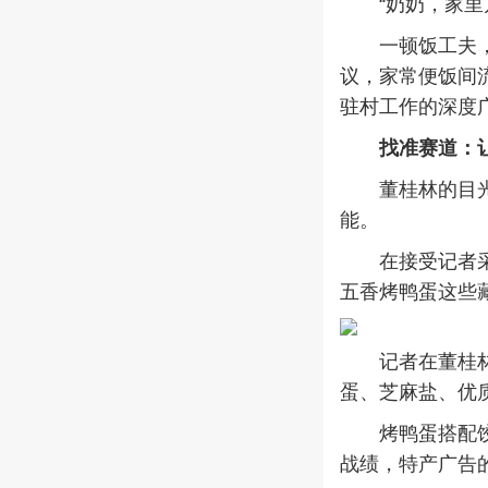
“奶奶，家里几
一顿饭工夫，从
议，家常便饭间
驻村工作的深度
找准赛道：
董桂林的目光并
能。
在接受记者采访
五香烤鸭蛋这些藏
记者在董桂林的
蛋、芝麻盐、优
烤鸭蛋搭配饺子
战绩，特产广告