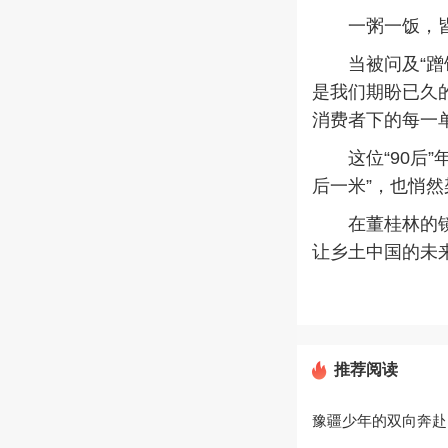
一粥一饭，皆
当被问及“蹭饭
是我们期盼已久
消费者下的每一
这位“90后”
后一米”，也悄然
在董桂林的镜头
让乡土中国的未
推荐阅读
豫疆少年的双向奔赴