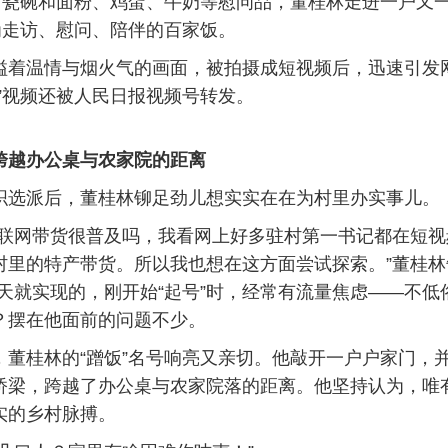
瓷碗和面粉、鸡蛋、牛奶等慰问品，董桂林走进一户又
为走访、慰问、陪伴的百家饭。
温情与烟火气的画面，被拍摄成短视频后，迅速引发
”视频还被人民日报视频号转发。
跨越办公桌与农家院的距离
派后，董桂林铆足劲儿想实实在在为村里办实事儿。
网带货很普及吗，我看网上好多驻村第一书记都在短视
村里的特产带货。所以我也想在这方面尝试探索。”董桂林
两天就实现的，刚开始“起号”时，经常有流量焦虑——不低
？摆在他面前的问题不少。
桂林的“蹭饭”名号响亮又亲切。他敲开一户户家门，
桥梁，跨越了办公桌与农家院落的距离。他坚持认为，唯
实的乡村脉搏。